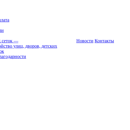
плата
ли
 сеток
—
Новости
Контакты
йство улиц, дворов, детских
ок
лагодарности