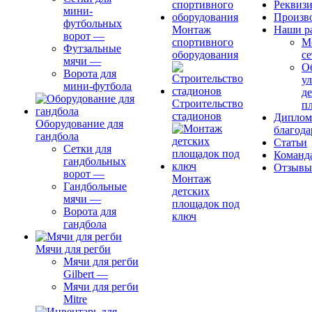
Реквиз
мини-
Произв
футбольных
Монтаж
Наши р
ворот
—
спортивного
М
Футзальные
оборудования
се
мячи
—
О
Ворота для
ул
мини-футбола
д
Строительство
п
стадионов
Диплом
Оборудование для
благода
гандбола
Статьи
Сетки для
Команд
гандбольных
Отзывы
ворот
—
Монтаж
Гандбольные
детских
мячи
—
площадок под
Ворота для
ключ
гандбола
Мячи для регби
Мячи для регби
Gilbert
—
Мячи для регби
Mitre