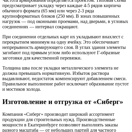
Частота армирования определяется проектом. Типовая схема
предусматривает укладку через каждые 4-5 рядов кирпича
обычного формата (65 мм) или через 2-3 ряда
крупноформатных блоков (250 мм). В зонах повышенных
нагрузок — под оконными проемами, над дверьми, в угловых
соединениях — интервал сокращают.
При соединении отдельных карт их укладывают внахлест с
перекрытием минимум на одну ячейку. Это обеспечивает
непрерывность армирующего слоя. В углах здания элементы
загибают под прямым углом либо используют Г-образные
заготовки для качественной перевязки.
Толщина шва после укладки металлического элемента не
должна превышать нормативную. Избыток раствора
выдавливают, недостаток компенсируют добавлением смеси.
Правильное выполнение работ исключает образование пустот
и мостиков холода.
Изготовление и отгрузка от «Сиберг»
Компания «Сиберг» производит широкий ассортимент
продукции для строительных нужд. Производственные
мощности в Екатеринбурге позволяют выполнять заказы
разного масштаба — от небольших партий для частного