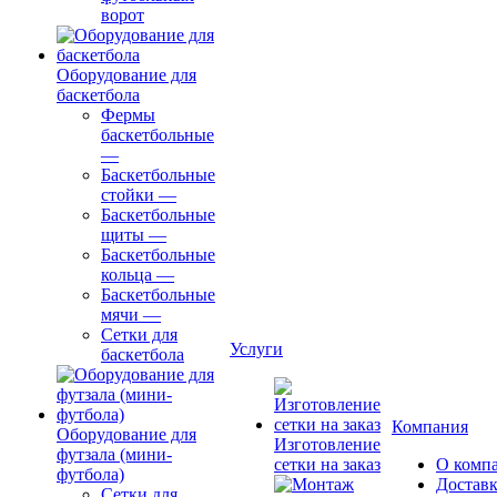
ворот
Оборудование для
баскетбола
Фермы
баскетбольные
—
Баскетбольные
стойки
—
Баскетбольные
щиты
—
Баскетбольные
кольца
—
Баскетбольные
мячи
—
Сетки для
Услуги
баскетбола
Компания
Оборудование для
Изготовление
футзала (мини-
сетки на заказ
О комп
футбола)
Доставк
Сетки для