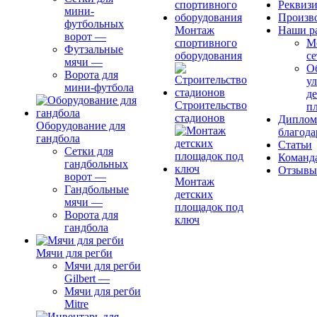
Реквиз
мини-
Произв
футбольных
Монтаж
Наши р
ворот
—
спортивного
М
Футзальные
оборудования
се
мячи
—
О
Ворота для
ул
мини-футбола
д
Строительство
п
стадионов
Диплом
Оборудование для
благода
гандбола
Статьи
Сетки для
Команд
гандбольных
Отзывы
ворот
—
Монтаж
Гандбольные
детских
мячи
—
площадок под
Ворота для
ключ
гандбола
Мячи для регби
Мячи для регби
Gilbert
—
Мячи для регби
Mitre