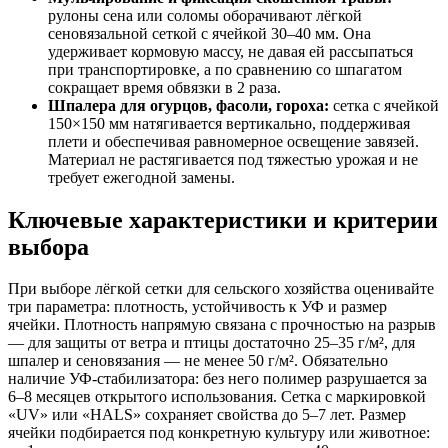
рулоны сена или соломы оборачивают лёгкой
сеновязальной сеткой с ячейкой 30–40 мм. Она
удерживает кормовую массу, не давая ей рассыпаться
при транспортировке, а по сравнению со шпагатом
сокращает время обвязки в 2 раза.
Шпалера для огурцов, фасоли, гороха:
сетка с ячейкой
150×150 мм натягивается вертикально, поддерживая
плети и обеспечивая равномерное освещение завязей.
Материал не растягивается под тяжестью урожая и не
требует ежегодной замены.
Ключевые характеристики и критерии
выбора
При выборе лёгкой сетки для сельского хозяйства оценивайте
три параметра: плотность, устойчивость к УФ и размер
ячейки. Плотность напрямую связана с прочностью на разрыв
— для защиты от ветра и птицы достаточно 25–35 г/м², для
шпалер и сеновязания — не менее 50 г/м². Обязательно
наличие УФ-стабилизатора: без него полимер разрушается за
6–8 месяцев открытого использования. Сетка с маркировкой
«UV» или «HALS» сохраняет свойства до 5–7 лет. Размер
ячейки подбирается под конкретную культуру или животное: