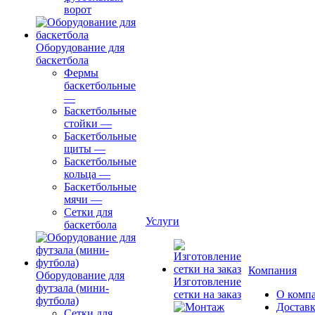
ворот
Оборудование для
баскетбола
Фермы
баскетбольные
—
Баскетбольные
стойки
—
Баскетбольные
щиты
—
Баскетбольные
кольца
—
Баскетбольные
мячи
—
Сетки для
Услуги
баскетбола
Компания
Оборудование для
Изготовление
футзала (мини-
сетки на заказ
О комп
футбола)
Доставк
Сетки для