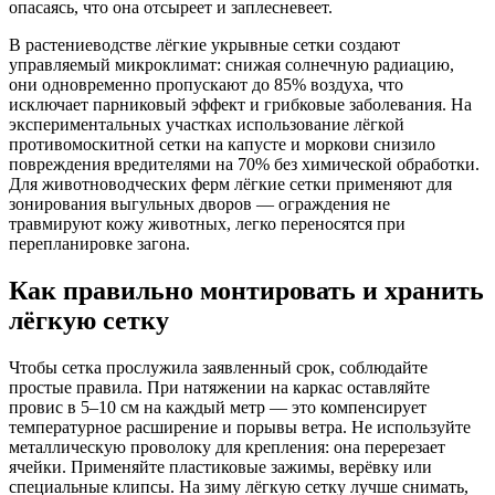
опасаясь, что она отсыреет и заплесневеет.
В растениеводстве лёгкие укрывные сетки создают
управляемый микроклимат: снижая солнечную радиацию,
они одновременно пропускают до 85% воздуха, что
исключает парниковый эффект и грибковые заболевания. На
экспериментальных участках использование лёгкой
противомоскитной сетки на капусте и моркови снизило
повреждения вредителями на 70% без химической обработки.
Для животноводческих ферм лёгкие сетки применяют для
зонирования выгульных дворов — ограждения не
травмируют кожу животных, легко переносятся при
перепланировке загона.
Как правильно монтировать и хранить
лёгкую сетку
Чтобы сетка прослужила заявленный срок, соблюдайте
простые правила. При натяжении на каркас оставляйте
провис в 5–10 см на каждый метр — это компенсирует
температурное расширение и порывы ветра. Не используйте
металлическую проволоку для крепления: она перерезает
ячейки. Применяйте пластиковые зажимы, верёвку или
специальные клипсы. На зиму лёгкую сетку лучше снимать,