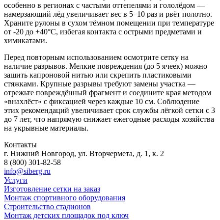
особенно в регионах с частыми оттепелями и гололёдом —
намерзающий лёд увеличивает вес в 5–10 раз и рвёт полотно.
Храните рулоны в сухом тёмном помещении при температуре
от -20 до +40°C, избегая контакта с острыми предметами и
химикатами.
Перед повторным использованием осмотрите сетку на
наличие разрывов. Мелкие повреждения (до 5 ячеек) можно
зашить капроновой нитью или скрепить пластиковыми
стяжками. Крупные разрывы требуют замены участка —
отрежьте повреждённый фрагмент и соедините края методом
«внахлёст» с фиксацией через каждые 10 см. Соблюдение
этих рекомендаций увеличивает срок службы лёгкой сетки с 3
до 7 лет, что напрямую снижает ежегодные расходы хозяйства
на укрывные материалы.
Контакты
г. Нижний Новгород, ул. Вторчермета, д. 1, к. 2
8 (800) 301-82-58
info@siberg.ru
Услуги
Изготовление сетки на заказ
Монтаж спортивного оборудования
Строительство стадионов
Монтаж детских площадок под ключ