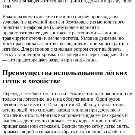
от 1 мм для защиты от мошки и трипсов, до 40 мм для рулонов
сена.
Важно различать лёгкие сетки по способу производства:
узловые (из кручёной нити) и безузловые (из монолитного
полотна с перфорацией). Безузловые варианты
предпочтительнее для контакта с растениями — они не
травмируют стебли и легче чистятся. Узловые дешевле, но
могут расслаиваться в точках соединения при многократных
изгибах. Для регионов с сильным ветром стоит выбирать
сетку с усиленной кромкой и люверсами через каждые 50 см
— это предотвращает разрыв при натяжении.
Преимущества использования лёгких
сеток в хозяйстве
Переход с тяжёлых полотен на лёгкие сетки даёт экономию не
только на логистике, но и на обслуживании. Один рулон
лёгкой сетки весит 5–15 кг против 30–50 кг у стандартной
затеняющей, что снижает расход топлива при доставке в
отдалённые поля. Монтаж выполняется вдвоём без кранов и
вышек — достаточно прижать сетку к дугам или столбам
прищепками или стяжками. Весной такую сетку легко снять,
промыть водой из шланга и убрать на хранение в сарай, не