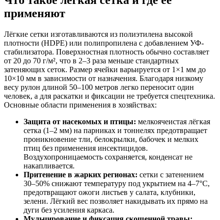
применяют
Лёгкие сетки изготавливаются из полиэтилена высокой
плотности (HDPE) или полипропилена с добавлением УФ-
стабилизатора. Поверхностная плотность обычно составляет
от 20 до 70 г/м², что в 2–3 раза меньше стандартных
затеняющих сеток. Размер ячейки варьируется от 1×1 мм до
10×10 мм в зависимости от назначения. Благодаря низкому
весу рулон длиной 50–100 метров легко переносит один
человек, а для раскатки и фиксации не требуется спецтехника.
Основные области применения в хозяйствах:
Защита от насекомых и птицы:
мелкоячеистая лёгкая
сетка (1–2 мм) на парниках и тоннелях предотвращает
проникновение тли, белокрылки, бабочек и мелких
птиц без применения инсектицидов.
Воздухопроницаемость сохраняется, конденсат не
накапливается.
Притенение в жарких регионах:
сетки с затенением
30–50% снижают температуру под укрытием на 4–7°C,
предотвращают ожоги листьев у салата, клубники,
зелени. Лёгкий вес позволяет накидывать их прямо на
дуги без усиления каркаса.
Мульчирование и фиксация скошенной травы: